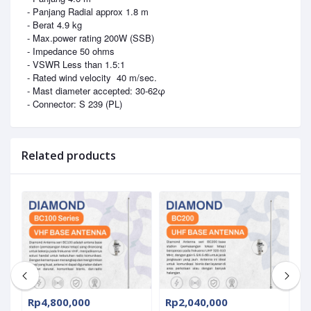
- Panjang Radial approx 1.8 m
- Berat 4.9 kg
- Max.power rating 200W (SSB)
- Impedance 50 ohms
- VSWR Less than 1.5:1
- Rated wind velocity
40 m/sec.
- Mast diameter accepted: 30-62φ
- Connector: S 239 (PL)
Related products
Rp4,800,000
Rp2,040,000
R