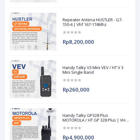
Repeater Antena HUSTLER - G7-
150-4 | Vhf 167-174Mhz
Rp8,200,000
Handy Talky V3 Mini VEV / HT V 3
Mini Single Band
Rp260,000
Handy Talky GP328 Plus
MOTOROLA / HT GP 328 Plus | VHF
136
Rp4,900,000