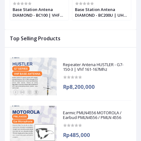
Base Station Antena
Base Station Antena
B
DIAMOND - BC100 | VHF
DIAMOND - BC200U | UHF
D
134-174MHz
450-510MHz
1
Top Selling Products
Repeater Antena HUSTLER - G7-
150-3 | Vhf 161-167Mhz
Rp8,200,000
Earmic PMLN4556 MOTOROLA /
Earbud PMLN4556 / PMLN 4556
Rp485,000