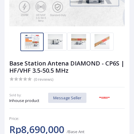
Base Station Antena DIAMOND - CP6S |
HF/VHF 3.5-50.5 MHz
(0 reviews)
Sold by:
Message Seller
Inhouse product
Price:
Rp8,690,000
/Base Ant