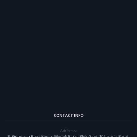
CONTACT INFO
Address:
Jl. Pinangsia Raya Komp. Glodok Plaza Blok G no. 10 Jakarta Barat,