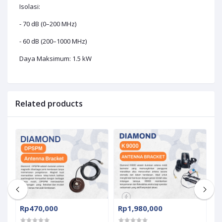
Isolasi:
- 70 dB (0–200 MHz)
- 60 dB (200–1000 MHz)
Daya Maksimum: 1.5 kW
Related products
Rp470,000
Rp1,980,000
R