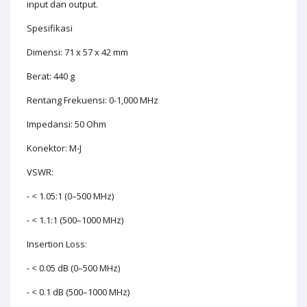
input dan output.
Spesifikasi
Dimensi: 71 x 57 x 42 mm
Berat: 440 g
Rentang Frekuensi: 0-1,000 MHz
Impedansi: 50 Ohm
Konektor: M-J
VSWR:
- < 1.05:1 (0–500 MHz)
- < 1.1:1 (500–1000 MHz)
Insertion Loss:
- < 0.05 dB (0–500 MHz)
- < 0.1 dB (500–1000 MHz)