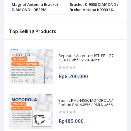
Magnet Antenna Bracket
Bracket K-9000 DIAMOND /
B
DIAMOND - DPSPM
Breket Antena K9000 / K
B
9000
K
Top Selling Products
Repeater Antena HUSTLER - G7-
150-3 | Vhf 161-167Mhz
Rp8,200,000
Earmic PMLN4556 MOTOROLA /
Earbud PMLN4556 / PMLN 4556
Rp485,000