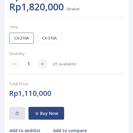
Rp1,820,000
/Breket
TYPE:
CX-210A
CX-310A
Quantity:
(
25
available)
Total Price:
Rp1,110,000
Buy Now
Add to wishlist
Add to compare