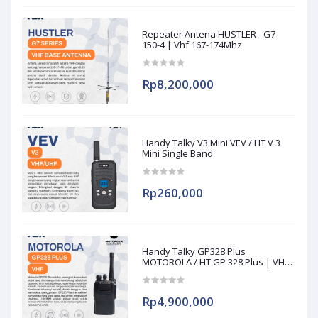
Repeater Antena HUSTLER - G7-
150-4 | Vhf 167-174Mhz
Rp8,200,000
Handy Talky V3 Mini VEV / HT V 3
Mini Single Band
Rp260,000
Handy Talky GP328 Plus
MOTOROLA / HT GP 328 Plus | VHF
136
Rp4,900,000